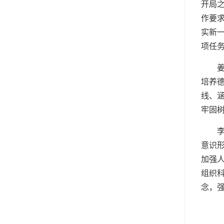
开局
作要
实新一
项任
培养
线、
牢固
意识
加强
组织
念，