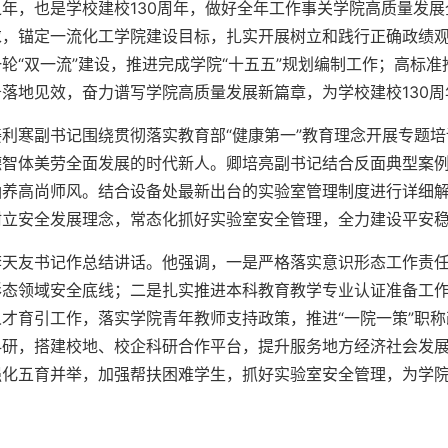
之年，也是学校建校130周年，做好全年工作事关学院高质量发
求，锚定一流化工学院建设目标，扎实开展树立和践行正确政绩
轮“双一流”建设，推进完成学院“十五五”规划编制工作；高标
务落地见效，奋力谱写学院高质量发展新篇章，为学校建校130周
姜利寒副书记围绕贯彻落实教育部“健康第一”教育理念开展专题
德智体美劳全面发展的时代新人。卿培亮副书记结合反面典型案
涵养高尚师风。结合设备处最新出台的实验室管理制度进行详细
树立安全发展理念，常态化抓好实验室安全管理，全力建设平安
李天友书记作总结讲话。他强调，一是严格落实意识形态工作责
形态领域安全底线；二是扎实推进本科教育教学专业认证准备工
人才育引工作，落实学院青年教师支持政策，推进“一院一策”职
科研，搭建校地、校企科研合作平台，提升服务地方经济社会发展
强化五育并举，加强帮扶困难学生，抓好实验室安全管理，为学