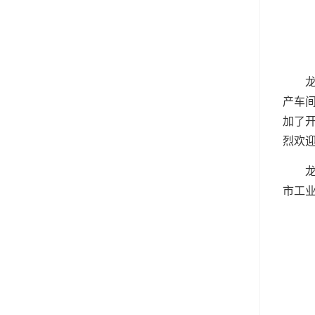
产车
加了
烈欢
市工