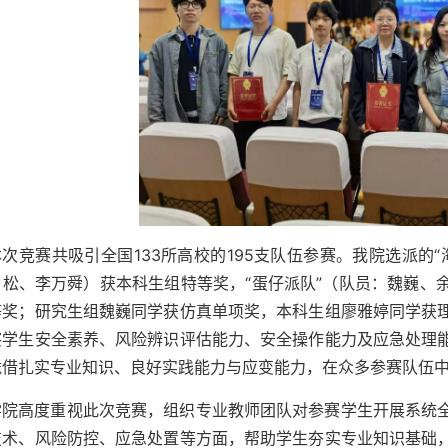
本次竞赛共吸引全国133所高校的195支队伍参赛。我院选派的
吕松、李万舜）获本科生组特等奖，“蛋仔派队”（队员：魏巍、
等奖；研究生组魏巍同学获仿真单项奖，本科生组廖雅婷同学获
察学生安全素养、风险辨识评估能力、安全操作能力及应急处理
凭借扎实专业知识、良好实践能力与应变能力，在众多参赛队伍
学院高度重视此次竞赛，组织专业教师团队对参赛学生开展系统
技术、风险防控、应急处置等方面，帮助学生夯实专业知识基础