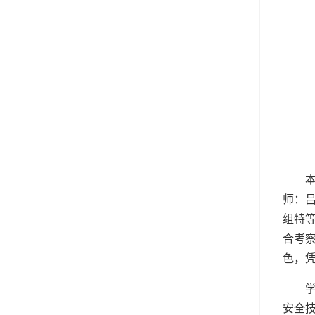
师：
组特
合考
色，
安全