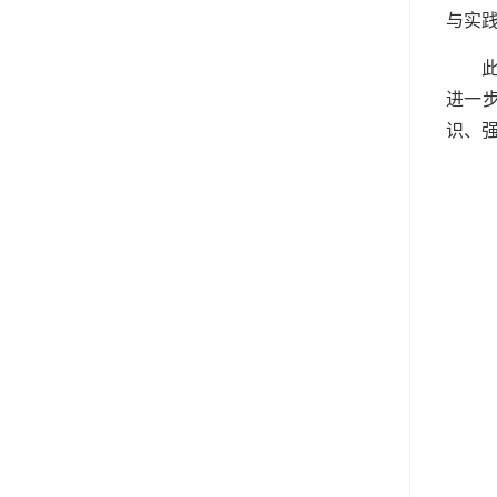
与实
进一
识、