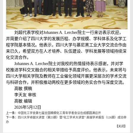
刘超代表学校对Johannes A. Lercher院士一行来访表示欢迎，
并简要介绍了四川大学的发展历程、办学规模、学科体系及化学工
程学院基本情况。他表示，四川大学与慕尼黑工业大学交流合作由
来已久，希望双方在人才培养、队伍建设、学科发展等领域持续深
化交流合作。
Johannes A. Lercher院士对我校的热情接待表示感谢，并对学
校推进学科交叉融合的相关举措给予高度评价。他表示，未来将与
四川大学相关学院及教师在工业催化领域开展更深层次的学术交流
与科研合作，并积极推动两校在更多领域的务实合作与深度交流。
高敏 撰稿
李天友 审核
高敏 编辑
2026年5月12日
上一条：
中国化工学会第七届全国精细化工青年学者会议在成都圆满召开
下一条：
四川大学卓越大讲堂（第23期）暨“化工学术大讲堂” 高端学术报告（126期）成功举
办
【
关闭
】