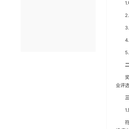
业评选
1