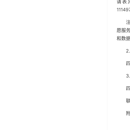
请表
1114
愿服
和数
2
3
联