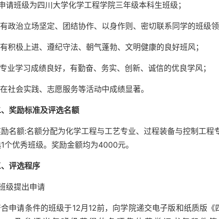
1.申请班级为四川大学化学工程学院三年级本科生班级；
2.有政治立场坚定、团结协作、以身作则、密切联系同学的班级
3.有积极上进、遵纪守法、朝气蓬勃、文明健康的良好班风；
4.专业学习成绩良好，有勤奋、务实、创新、诚信的优良学风；
5.在社会实践、志愿服务等活动中成绩显著。
二、奖励标准及评选名额
奖励名额:名额分配为化学工程与工艺专业、过程装备与控制工程
1个优秀班级。奖励金额均为4000元。
三、评选程序
.班级提出申请
符合申请条件的班级于12月12前，向学院递交电子版和纸质版《