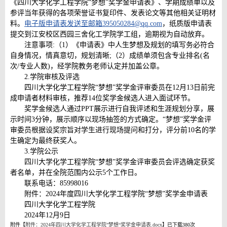
《四川大学化学工程学院“梦想”奖学金申请表》、学期成绩单以及
参评当年获得的各项荣誉证书复印件、发表论文等其他相关证明材
料。
电子版申请表发送至邮箱395050284@qq.com
，纸质版申请表
提交到江安校区西园三舍化工学院学工组，逾期视为自动放弃。
注意事项:（1）《申请表》中人生梦想及规划的填写务必符合
自身情况，情真意切，规划清晰;（2）成绩单须包含专业排名(名
次/专业人数)，经学院教务老师认定并加盖公章。
2.学院审核及评选
四川大学化学工程学院“梦想”奖学金评审委员在12月13日前完
成申请者材料审核，推荐14位奖学金候选人进入面试环节。
奖学金候选人通过PPT展示进行自我评述和生涯规划分享，展
示时间3分钟，展示顺序以现场抽签的方式确定。“梦想”奖学金评
审委员根据设奖宗旨对学生进行现场提问和打分，评分前10名的学
生确定为最终获奖人。
3.学院公示
四川大学化学工程学院“梦想”奖学金评审委员会评选确定获奖
者名单，并在全院范围内公示5个工作日。
联系电话：85998016
附件：2024年度四川大学化学工程学院“梦想”奖学金申请表
四川大学化学工程学院
2024年12月9日
附件【
附件：2024年四川大学化学工程学院”梦想“奖学金申请表.docx
】已下载
380
次