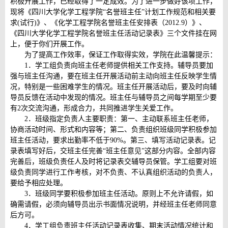
积极开展工作，已经取得了一定成效。为了进一步做好该项工作，
现将《四川大学化
学工程学院“名誉班主任”计划工作规范和相关要
求(试行)》、《化学工程学院名誉班主任安排表（2012.9）》、
《四川大学化学工程学院名誉班主任活动记录表》三个文件挂在网
上，便于你们开展工作。
为了提高工作效率，保证工作取得实效，学院在此温馨提示：
1．学工组负责向班主任老师提供相关工作支持。辅导员要加
强与班主任沟通，要在班主任开展活动前主动向班主任反映学生情
况，特别是一些困难学生的情况。班主任开展活动后，要及时向辅
导员反馈在活动中发现的情况。班主任与辅导员之间每学期至少要
有2次交流沟通，形成合力，共同推进学生关爱工作。
2．班级指定负责人主要职责：第一、主动联系班主任老师，
协商活动时间、形式和内容等；第二、负责组织班级同学积极参加
班主任活动，要求出勤率不低于90%。第三、填写活动记录表。记
录表填写好后，交班主任完善“班主任意见”这部分内容。全部内容
完善后，班级负责任人及时将记录表交辅导员保管。学工组要对班
级负责同学进行工作考核，对不负责、不认真组织活动的负责人，
要给予相应处理。
3．班级同学要积极参加班主任活动。原则上不允许请假，如
确需请假，必须向辅导员出示书面情况说明，并经班主任老师同意
后方可。
4．学工组负责班主任活动记录表收集、期末活动情况统计和