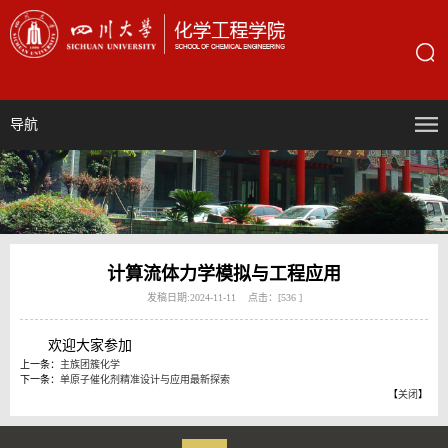
导航
计算流体力学模拟与工程应用
发稿日期:2024-11-11 点击：[
536
]
欢迎大家参加
上一条：
主族团簇化学
下一条：
单原子催化剂精准设计与应用最新探索
【
关闭
】