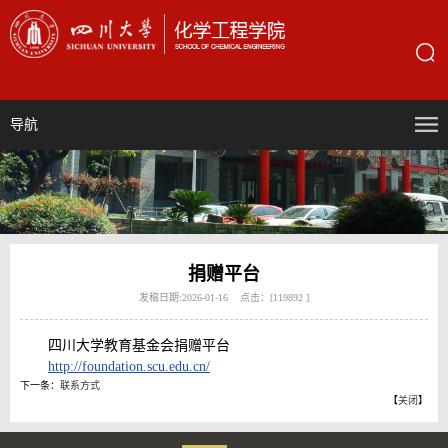
导航
捐赠平台
发稿日期:2026-01-16 点击：[
119892
]
四川大学教育基金会捐赠平台
http://foundation.scu.edu.cn/
下一条：
联系方式
【
关闭
】