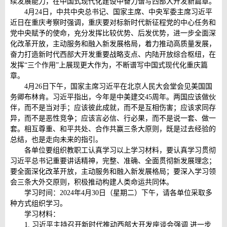
续发展能力，在中国式现代化建设中奋力谱写西部大开发新篇章。
4月24日，中共中央总书记、国家主席、中央军委主席习近平
近日在重庆考察时强调，重庆要对标新时代新征程党的中心任务和
党中央赋予的使命，充分发挥比较优势、后发优势，进一步全面深
化改革开放，主动服务和融入新发展格局，着力推动高质量发展，
奋力打造新时代西部大开发重要战略支点、内陆开放综合枢纽，在
发挥“三个作用”上展现更大作为，不断谱写中国式现代化重庆篇
章。
4月26日下午，国家主席习近平在北京人民大会堂会见美国国
务卿布林肯。习近平指出，今年是中美建交45周年。两国应该做伙
伴，而不是当对手；应该彼此成就，而不是互相伤害；应该求同存
异，而不是恶性竞争；应该言必信、行必果，而不是说一套、做一
套。相互尊重、和平共处、合作共赢三条大原则，既是过去经验的
总结，也是走向未来的指引。
各单位要组织教职工认真学习以上学习材料，要认真学习贯彻
习近平总书记重要讲话精神，完整、准确、全面贯彻新发展理念；
要全面深化改革开放，主动服务和融入新发展格局；要深入学习领
会三条大外交原则，积极推动构建人类命运共同体。
学习时间：2024年4月30日（星期二）下午，请各单位采取多
种方式组织学习。
学习材料：
1. 习近平主持召开新时代推动西部大开发座谈会强调 进一步