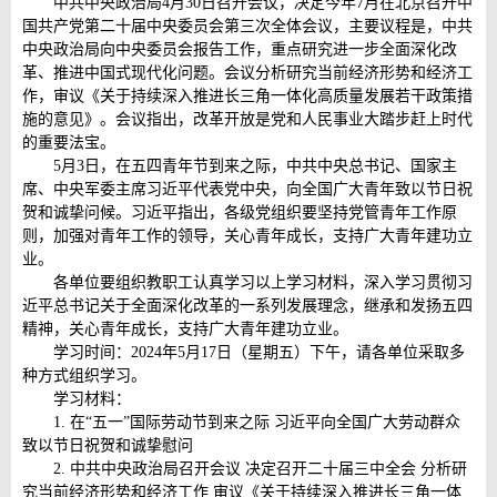
中共中央政治局4月30日召开会议，决定今年7月在北京召开中
国共产党第二十届中央委员会第三次全体会议，主要议程是，中共
中央政治局向中央委员会报告工作，重点研究进一步全面深化改
革、推进中国式现代化问题。会议分析研究当前经济形势和经济工
作，审议《关于持续深入推进长三角一体化高质量发展若干政策措
施的意见》。会议指出，改革开放是党和人民事业大踏步赶上时代
的重要法宝。
5月3日，在五四青年节到来之际，中共中央总书记、国家主
席、中央军委主席习近平代表党中央，向全国广大青年致以节日祝
贺和诚挚问候。习近平指出，各级党组织要坚持党管青年工作原
则，加强对青年工作的领导，关心青年成长，支持广大青年建功立
业。
各单位要组织教职工认真学习以上学习材料，深入学习贯彻习
近平总书记关于全面深化改革的一系列发展理念，继承和发扬五四
精神，关心青年成长，支持广大青年建功立业。
学习时间：2024年5月17日（星期五）下午，请各单位采取多
种方式组织学习。
学习材料：
1. 在“五一”国际劳动节到来之际 习近平向全国广大劳动群众
致以节日祝贺和诚挚慰问
2. 中共中央政治局召开会议 决定召开二十届三中全会 分析研
究当前经济形势和经济工作 审议《关于持续深入推进长三角一体