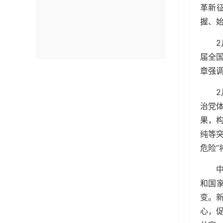
革新
握、
届全
章强
治党
果，
纯等
危险”
和国
变。
心，