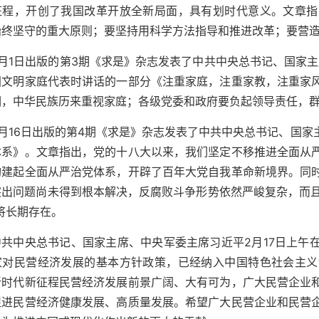
征程，开创了我国改革开放全新局面，具有划时代意义。文章指
始终坚守的重大原则；要坚持用科学方法指导和推进改革；要营
2月1日出版的第3期《求是》杂志发表了中共中央总书记、国家主席
国文明家庭代表时讲话的一部分《注重家庭，注重家教，注重家
调，中华民族历来重视家庭；各级党委和政府要负起领导责任，
2月16日出版的第4期《求是》杂志发表了中共中央总书记、国
体系》。文章指出，党的十八大以来，我们坚定不移推进全面从
构建起全面从严治党体系，开辟了百年大党自我革命新境界。同
突出问题尚未得到根本解决，反腐败斗争形势依然严峻复杂，而且
将长期存在。
中共中央总书记、国家主席、中央军委主席习近平2月17日上午
家对民营经济发展的基本方针政策，已经纳入中国特色社会主义
新时代新征程民营经济发展前景广阔、大有可为，广大民营企业
促进民营经济健康发展、高质量发展。希望广大民营企业和民营