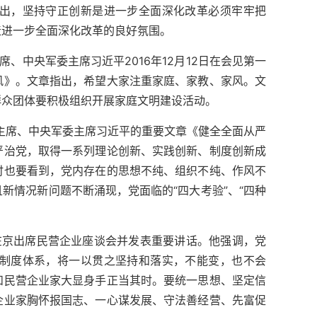
出，坚持守正创新是进一步全面深化改革必须牢牢把
造进一步全面深化改革的良好氛围。
、中央军委主席习近平2016年12月12日在会见第一
风》。文章指出，希望大家注重家庭、家教、家风。文
群众团体要积极组织开展家庭文明建设活动。
家主席、中央军委主席习近平的重要文章《健全全面从严
严治党，取得一系列理论创新、实践创新、制度创新成
时也要看到，党内存在的思想不纯、组织不纯、作风不
新情况新问题不断涌现，党面临的“四大考验”、“四种
在京出席民营企业座谈会并发表重要讲话。他强调，党
制度体系，将一以贯之坚持和落实，不能变，也不会
和民营企业家大显身手正当其时。要统一思想、坚定信
企业家胸怀报国志、一心谋发展、守法善经营、先富促