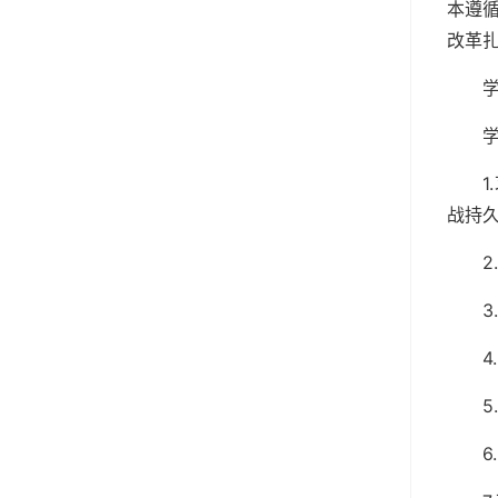
本遵
改革
战持