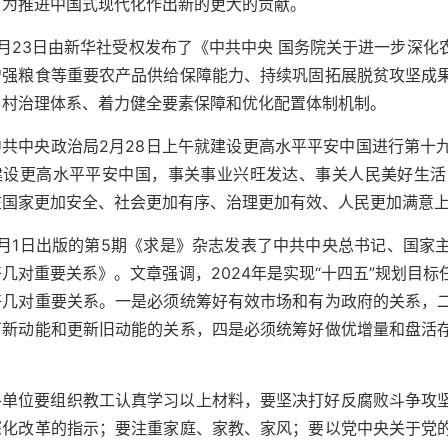
，为推进中国式现代化作出新的更大的贡献。
2月23日由新华社受权发布了《中共中央 国务院关于进一步深
增强粮食等重要农产品供给保障能力、持续巩固拓展脱贫攻坚成
乡村治理体系、着力健全要素保障和优化配置体制机制。
中共中央政治局2月28日上午就建设更高水平平安中国进行第十
建设更高水平平安中国，事关事业兴旺发达、事关人民美好生活
在国家更加安全、社会更加有序、治理更加有效、人民更加满意
3月1日出版的第5期《求是》杂志发表了中共中央总书记、国家
几对重要关系》。文章强调，2024年是实现“十四五”规划目
好几对重要关系。一是必须统筹好有效市场和有为政府的关系，
育新动能和更新旧动能的关系，四是必须统筹好做优增量和盘活
各单位要组织教工认真学习以上材料，要坚决打好反腐败斗争攻
深化改革的指示；要注重家庭、家教、家风；要以党中央关于党