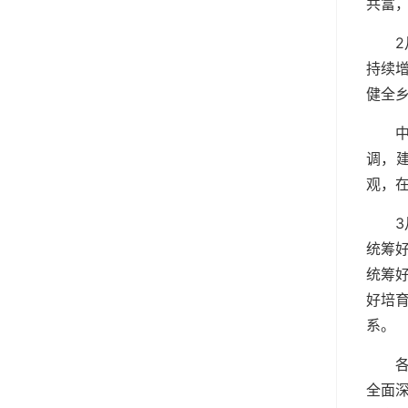
共富
持续
健全
调，
观，
统筹好
统筹
好培
系。
全面