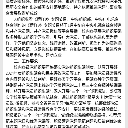
高度的责任感、使命感和紧迫感，推动学校第九次党代会和党委九
届历次全会作出的部署安排落地落实，持之以恒推进党建与事业融
合发展取得新成效。
3.组织收看《榜样9》专题节目。中央组织部、中央广电总台
联合制作的《榜样9》专题节目将于1月中旬在中央电视台综合频道
和共产党员网、共产党员微信等平台展播。校内各基层党组织要采
取多种形式组织学习收看，引导广大党员、干部以先进典型为榜
样，学习他们坚定信念、践行宗旨、改革创新、担当作为的高尚品
质和精神风范，立足岗位拼搏奉献，在加快高质量发展、推进教育
强国建设中奋勇争先、建功立业。
二、工作要求
校内各级党组织要严格落实党的组织生活制度，认真开展好
2024年度组织生活会和民主评议党员等工作。要加强党员经常性教
育内容建设和方法创新，用好各类学习平台，用活各种学习资源，
特别是共产党员网上线的学习贯彻党的二十届三中全会精神培训课
程，将开展党员组织生活与深入开展“三个一流”创建活动、贯彻落
实学校重要决策部署有机结合，通过组织观看“聚星火·川大青年党
员说”微视频，参考全省党员学习“每月送”清单等，统筹做好党员
组织生活和党员经常性教育学习安排。要注重发掘好的经验做法，
积极报送“三个一流”创建活动、党组织生活新闻稿或简报，推荐示
范主题党日和优秀党课等，积极营造党建示范创建和质量创优的良
好氛围。所有材料请及时报送至党委组织部邮箱。