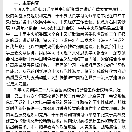
一、主要内容
1.深入学习贯彻习近平总书记近期重要讲话和重要文章精神。
校内各基层党组织和党员、干部要认真学习习近平总书记在中共中
央政治局第十八次集体学习、中央经济工作会议、纪念乔石同志诞
辰100周年座谈会、中央农村工作会议、中共中央政治局民主生活
会、二十届中央纪委四次全会上及听取海南省委和省政府工作汇报
时的重要讲话精神，深入学习《求是》杂志发表的《深入推进党的
自我革命》《以中国式现代化全面推进强国建设、民族复兴伟业》
等重要文章精神，组织学习《习近平文化思想学习纲要》，深刻领
会习近平新时代中国特色社会主义思想的丰富内涵，紧密结合本单
位高质量发展目标任务，加强理论学习，持续巩固深化党纪学习教
育成果，从党的创新理论中汲取党性滋养，将学习成效转化为推动
高质量发展的强劲动能，为加快推进中国特色世界一流大学建设贡
献更大力量。
2.学习贯彻第二十八次全国高校党的建设工作会议精神。近
期，第二十八次全国高校党的建设工作会议在北京召开，会议系统
总结了党的十八大以来高校党的建设工作取得的历史性成就，并就
新时代新征程进一步加强和改进高校党的建设作出了重要部署。校
内各基层党组织和党员、干部要深刻领悟习近平总书记关于高校党
建工作的新思想新论断新要求，深刻认识高校党建工作的新使命新
挑战新要求，牢牢把握教育的政治属性、人民属性、战略属性，以