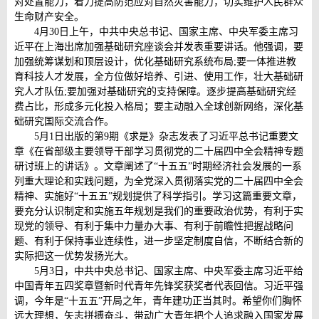
对处置能力，着力提高防范应对自然灾害能力，切实维护人民群众
生命财产安全。
4月30日上午，中共中央总书记、国家主席、中央军委主席习
近平在上海出席加强基础研究座谈会并发表重要讲话。他强调，要
加强统筹谋划和顶层设计，优化基础研究系统布局;要一体推进教
育科技人才发展，全方位做好培养、引进、使用工作，壮大基础研
究人才队伍;要加强对基础研究的支持保障。逐步提高基础研究经
费占比，形成多元化投入格局；要主动融入全球创新网络，深化基
础研究国际交流合作。
5月1日出版的第9期《求是》杂志发表了习近平总书记重要文
章《在省部级主要领导干部学习贯彻党的二十届四中全会精神专题
研讨班上的讲话》。文章阐述了“十五五”时期经济社会发展的一系
列重大理论和实践问题，为全党深入贯彻落实党的二十届四中全会
精神、实施好“十五五”规划提供了科学指引。学习这篇重要文章，
要充分认识制定和实施五年规划是我们的重要政治优势，有利于实
现党的领导、有利于集中力量办大事、有利于前瞻性把握战略问
题、有利于保持事业连续性，进一步坚定制度自信，不断结合新的
实际把这一优势发扬光大。
5月3日，中共中央总书记、国家主席、中央军委主席习近平给
中国青年五四奖章暨新时代青年先锋奖获奖者代表回信。习近平强
调，今年是“十五五”开局之年，青年建功正当其时。希望你们胸怀
远大理想，矢志拼搏奋斗，带动广大青年把个人追求融入国家发展