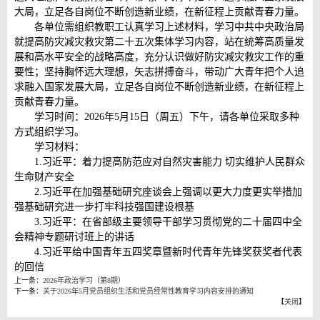
大局，立足各自岗位不断创造新业绩，在新征程上贡献青春力量。
各单位需组织教职工认真学习上述材料，学习中共中央政治局
就提高防灾减灾救灾第二十五次集体学习内容，站在统筹高质量发
展和高水平安全的战略高度，充分认识做好防灾减灾救灾工作的重
要性；坚持胸怀远大理想，矢志拼搏奋斗，带动广大青年把个人追
求融入国家发展大局，立足各自岗位不断创造新业绩，在新征程上
贡献青春力量。
学习时间：2026年5月15日（周五）下午，请各单位采取多种
方式组织学习。
学习材料：
1.习近平：着力提高防范应对自然灾害能力 切实维护人民群众
生命财产安全
2.习近平在加强基础研究座谈会上强调以更大力度更实举措加
强基础研究进一步打牢科技强国建设根基
3.习近平：在省部级主要领导干部学习贯彻党的二十届四中全
会精神专题研讨班上的讲话
4.习近平给中国青年五四奖章暨新时代青年先锋奖获奖者代表
的回信
上一条：
2026年政治学习（第8期）
下一条：
关于2026年5月党员组织生活和党员经常性教育学习内容安排的通知
【
关闭
】