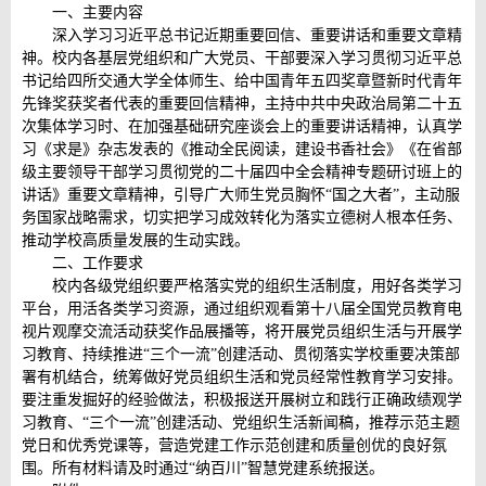
一、主要内容
深入学习习近平总书记近期重要回信、重要讲话和重要文章精
神。校内各基层党组织和广大党员、干部要深入学习贯彻习近平总
书记给四所交通大学全体师生、给中国青年五四奖章暨新时代青年
先锋奖获奖者代表的重要回信精神，主持中共中央政治局第二十五
次集体学习时、在加强基础研究座谈会上的重要讲话精神，认真学
习《求是》杂志发表的《推动全民阅读，建设书香社会》《在省部
级主要领导干部学习贯彻党的二十届四中全会精神专题研讨班上的
讲话》重要文章精神，引导广大师生党员胸怀“国之大者”，主动服
务国家战略需求，切实把学习成效转化为落实立德树人根本任务、
推动学校高质量发展的生动实践。
二、工作要求
校内各级党组织要严格落实党的组织生活制度，用好各类学习
平台，用活各类学习资源，通过组织观看第十八届全国党员教育电
视片观摩交流活动获奖作品展播等，将开展党员组织生活与开展学
习教育、持续推进“三个一流”创建活动、贯彻落实学校重要决策部
署有机结合，统筹做好党员组织生活和党员经常性教育学习安排。
要注重发掘好的经验做法，积极报送开展树立和践行正确政绩观学
习教育、“三个一流”创建活动、党组织生活新闻稿，推荐示范主题
党日和优秀党课等，营造党建工作示范创建和质量创优的良好氛
围。所有材料请及时通过“纳百川”智慧党建系统报送。