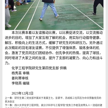
本次比赛本着以友谊推动比赛，以比赛促进交流，以交流推动
进步的目的，增加了大家互相了解的机会，用实际行动倡导健康、
解压、积极向上的生活方式，缓解了研究生的科研压力。另外通过
此次精彩的羽毛球友谊赛，不仅提供了增强体质、锻炼身体的机
会，激发了党员同志们团结协作、创先争优的热情，提高了球技，
同时增进了大家之间的友谊，提升了支部的凝聚力、向心力和战斗
力。
化学工程学院研究生第四党支部 供稿
杨秀英 审稿
姜利寒审核
李晓燕 编辑
2023年12月2日
上一条：
研究生第二党支部开展关于发展王七、彭素平、苏成栋三位同志为中共预备党员的
表决会议
下一条：
四川大学化学工程学院、高分子科学与工程学院“党务工作者及双带头人一流组织建