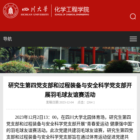
导航
研究生第四党支部和过程装备与安全科学党支部开
展羽毛球友谊赛活动
发稿日期:2023-12-04 点击：[
264
]
2023年12月2日13：00，在四川大学北园体育场，研究生第四
党支部和过程装备与安全科学党支部开展“青春爱运动 健康强中国”
的羽毛球友谊赛活动。此次党建共建羽毛球友谊赛，研究生第四党
支部和过程装备与安全科学党支部旨在通过体育运动促进党建共