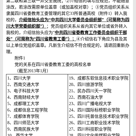
第二联和第三联一并交至我院；②介绍信的填写应规范，不能随意
涂改，若涂改需原单位盖章（或加盖校对章）；③党员组织关系从
隶属四川省委教育工委管理的其它33所普通高校（附件1）转入我
校的，
介绍信抬头应为“中共四川大学委员会组织部”（可简称为四
川大学党委组织部”）
；党员组织关系从省内其它单位或省外转入
我校的，介绍信抬头应为“
中共四川省委教育工作委员会组织干部
处”（可简称为“四川省教育工委”）；
④介绍信右下角应为县及其
以上单位党组织盖章。凡新生介绍信不符合规定的，请退回重新办
理。
附件1
党的关系在四川省委教育工委的高校名单
（截至2013年1月）
1、四川大学
19、成都东软信息技术职业学院
2、西南交通大学
20、四川旅游学院
3、电子科技大学
21、民办四川天一学院
4、西南财经大学
22、西南石油大学
5、成都理工大学
23、四川广播电视大学
6、成都信息工程学院
24、四川国际标榜职业学院
7、成都体育学院
25、四川托普信息技术职业学院
8、四川师范大学
26、四川工商职业技术学院
9、西南民族大学
27、四川科技职业学院
10、西华大学
28、四川文化传媒职业学院