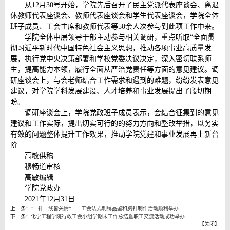
从12月30号开始，学院先后召开了民主党派代表座谈会、离退
休教师代表座谈会、教师代表座谈会和学生代表座谈会，学院全体
班子成员、工会主席和教师代表等50余人次参与到此项工作中来。
学院全体中层领导干部主动参与相关调研，重点听取“全面贯
彻习近平新时代中国特色社会主义思想，推动各项事业高质量发
展，执行党中央决策部署和学校党委决议决定，深入密切联系师
生，提高能力本领，履行全面从严治党责任等方面的意见建议。调
研座谈会上，与会老师结合工作需求和遇到的难题，纷纷发表意见
建议，对学院学科发展建设、人才培养和事业发展提出了殷切期
盼。
调研座谈会上，学院党政班子成员表示，会结合征集到的意见
建议和工作实际，提出切实可行的的努力方向和整改举措，以务实
有效的问题整体提升工作效果，推动学院党建和事业发展再上新台
阶
高敏供稿
穆畅道审核
高敏编辑
学院党政办
2021年12月31日
上一条：
“一针一线皆关情”——工会法式刺绣品鉴和胸针制作活动顺利举办
下一条：
化学工程学院行政工会小组学期末工作总结暨职工交流活动成功举办
【
关闭
】