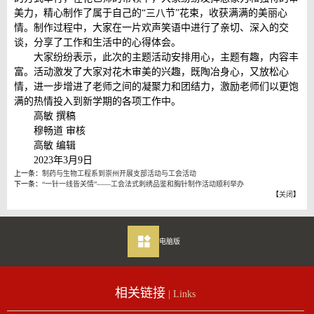
美力，精心制作了属于自己的“三八节”花束，收获满满的美丽心
情。制作过程中，大家在一片欢声笑语中进行了亲切、深入的交
谈，分享了工作和生活中的心得体会。
大家纷纷表示，此次的主题活动安排用心，主题有趣，内容丰
富。活动激发了大家对花木审美的兴趣，既陶冶身心，又放松心
情，进一步增进了老师之间的凝聚力和团结力，激励老师们以更饱
满的热情投入到新学期的各项工作中。
高敏 撰稿
穆畅道 审核
高敏 编辑
2023年3月9日
上一条：
制药与生物工程系到崇州开展支部活动与工会活动
下一条：
“一针一线皆关情”——工会法式刺绣品鉴和胸针制作活动顺利举办
【
关闭
】
电脑版
相关链接
| Links