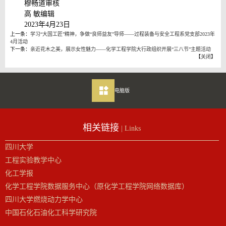
穆畅道审核
高 敏编辑
2023年4月23日
上一条：
学习“大国工匠”精神，争做“良师益友”导师——过程装备与安全工程系党支部2023年
4月活动
下一条：
亲近花木之美，展示女性魅力——化学工程学院大行政组织开展“三八节”主题活动
【
关闭
】
电脑版
相关链接
| Links
四川大学
工程实验教学中心
化工学报
化学工程学院数据服务中心（原化学工程学院网络数据库）
四川大学燃烧动力学中心
中国石化石油化工科学研究院