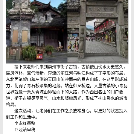
接下来老师们来到崇州市街子古镇，古镇依山傍水历史悠久，
民风淳朴，空气清新。奔流的沱江河与味江构成了丁字形的布局，
从北面笔架山和左侧的天国山俯冲而来的亘古山峰，在这里形成减
力，削弱了青石板聚集的地势。站在御龙桥边，大量古镇的小青瓦
世界就像一条从青城山徘徊而下的大路，作为西出名山的门户要
道，街子古镇尽享灵气，山水和旖旎风光，形成了枕山卧水的城市
格局。
这次活动，让老师们在工作之余放松身心，以更好的状态投入
到工作和生活中。
李永红撰稿
巨晓洁审稿