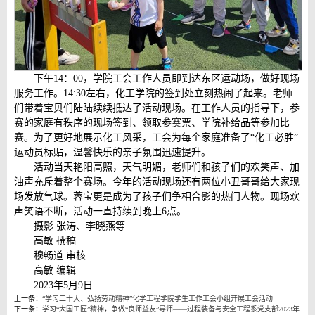
下午14：00，学院工会工作人员即到达东区运动场，做好现场
服务工作。14:30左右，化工学院的签到处立刻热闹了起来。老师
们带着宝贝们陆陆续续抵达了活动现场。在工作人员的指导下，参
赛的家庭有秩序的现场签到、领取参赛票、学院补给品等参加比
赛。为了更好地展示化工风采，工会为每个家庭准备了“化工必胜”
运动员标贴，温馨快乐的亲子氛围迅速提升。
活动当天艳阳高照，天气明媚，老师们和孩子们的欢笑声、加
油声充斥着整个赛场。今年的活动现场还有两位小丑哥哥给大家现
场发放气球。蓉宝更是成为了孩子们争相合影的热门人物。现场欢
声笑语不断，活动一直持续到晚上6点。
摄影 张涛、李晓燕等
高敏 撰稿
穆畅道 审核
高敏 编辑
2023年5月9日
上一条：
“学习二十大、弘扬劳动精神”化学工程学院学生工作工会小组开展工会活动
下一条：
学习“大国工匠”精神，争做“良师益友”导师——过程装备与安全工程系党支部2023年