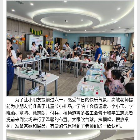
为了让小朋友提前过六一，感受节日的快乐气氛，高敏老师提
前为小朋友们准备了儿童节小礼品，学院工会杨谨瑗、李小玉、李
晓燕、章鹏、徐志朗、付兵、穆畅道等多名工会骨干和学生志愿者
提前来到会场进行了温馨的布置。大家吹气球，拉横幅，摆放桌
椅，准备茶歇和展品，有爱的气氛得到了老师们的一致认可。