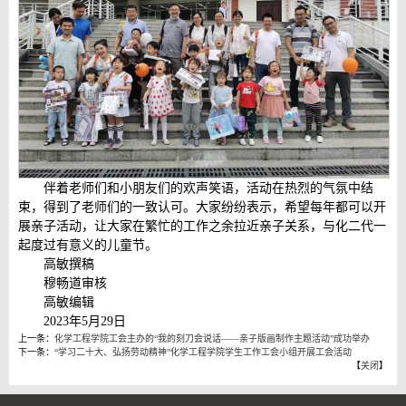
伴着老师们和小朋友们的欢声笑语，活动在热烈的气氛中结
束，得到了老师们的一致认可。大家纷纷表示，希望每年都可以开
展亲子活动，让大家在繁忙的工作之余拉近亲子关系，与化二代一
起度过有意义的儿童节。
高敏撰稿
穆畅道审核
高敏编辑
2023年5月29日
上一条：
化学工程学院工会主办的“我的刻刀会说话——亲子版画制作主题活动”成功举办
下一条：
“学习二十大、弘扬劳动精神”化学工程学院学生工作工会小组开展工会活动
【
关闭
】