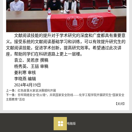
文献阅读技能的提升对于学术研究的深度和广度都具有重要意
义。接受系统的文献阅读基础学习和训练，可以有效提升研究生的
文献阅读技能，促进学术创新，提高研究效率。希望通过此次讲
座，帮助同学们在科研道路上更上一层楼。
袁立、吴若彦 撰稿
杨秀英、王喆 审稿
姜利寒 审核
李晓燕 编辑
2024年4月19日
上一条：
红色故事大家说决赛顺利开展
下一条：
夯牢网络安全“防火墙”，共筑国家安全防线——化学工程学院开展研究生“国家安全
主题教育”活动
【
关闭
】
电脑版