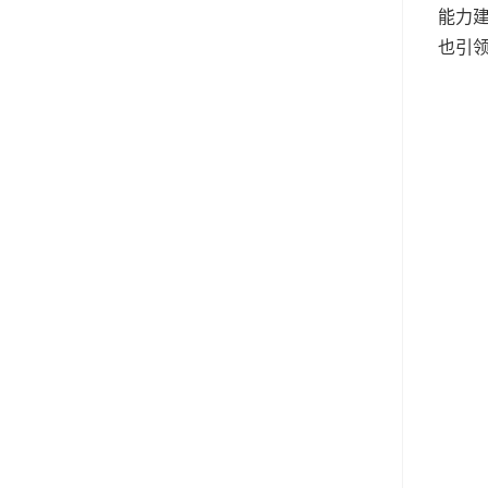
能力
也引