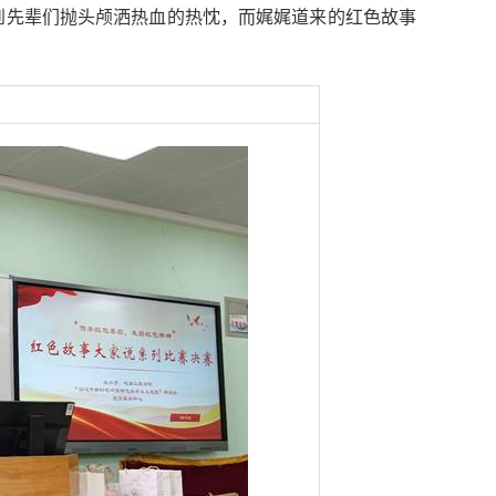
到先辈们抛头颅洒热血的热忱，而娓娓道来的红色故事