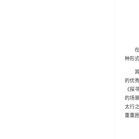
种形
的优
《探
的场
太行
重重