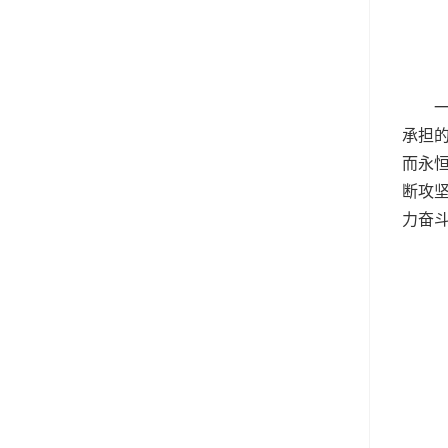
承担
而永
断攻
力奋