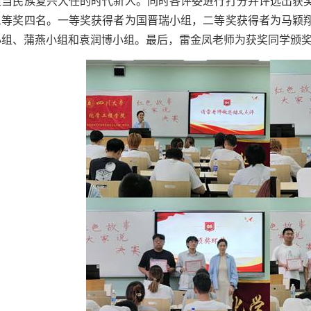
担当民族复兴大任的时代新人。同时各评委进行打分并评选出获
三等奖四名。一等奖获得者为国晋瑞小组，二等奖获得者为马颖
小组、蒲燕小组和袁润博小组。最后，雷金凤老师为获奖同学颁