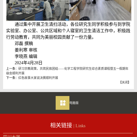
通过集中开展卫生清扫活动，各位研究生同学积极参与到学院
实验室、办公室、公共区域和个人寝室的卫生清洁工作中，积极践
行劳动教育，共同为美丽校园贡献了一份力量。
邓磊 撰稿
姜利寒 审核
李晓燕 编辑
2024年4月28日
上一条：
研习宗教政策，共筑民族团结——化学工程学院研究生综合素质课程暨五一假期年
级会顺利开展
下一条：
红色故事大家说决赛顺利开展
【
关闭
】
电脑版
相关链接
| Links