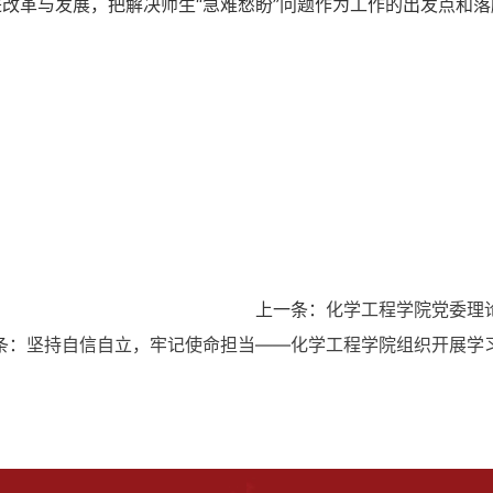
进改革与发展，把解决师生“急难愁盼”问题作为工作的出发点和
上一条：
化学工程学院党委理
条：
坚持自信自立，牢记使命担当——化学工程学院组织开展学