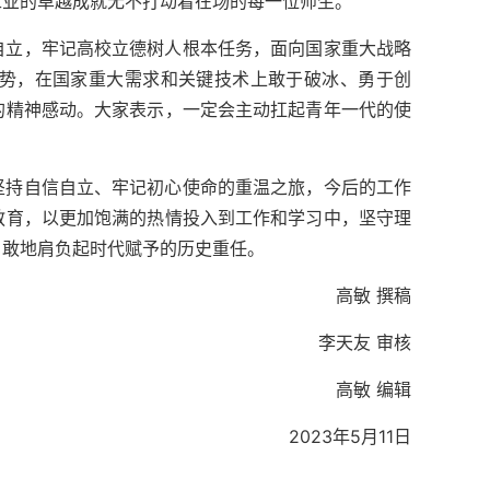
工业的卓越成就无不打动着在场的每一位师生。
自立，牢记高校立德树人根本任务，面向国家重大战略
势，在国家重大需求和关键技术上敢于破冰、勇于创
的精神感动。大家表示，一定会主动扛起青年一代的使
坚持自信自立、牢记初心使命的重温之旅，今后的工作
教育，以更加饱满的热情投入到工作和学习中，坚守理
勇敢地肩负起时代赋予的历史重任。
高敏 撰稿
李天友 审核
高敏 编辑
2023年5月11日