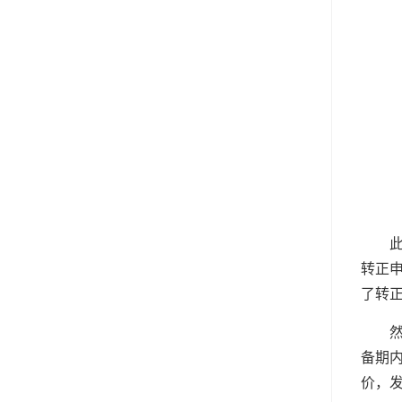
转正
了转
备期
价，