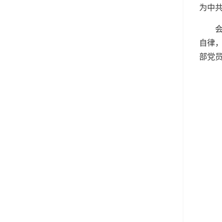
为中
自律
部党