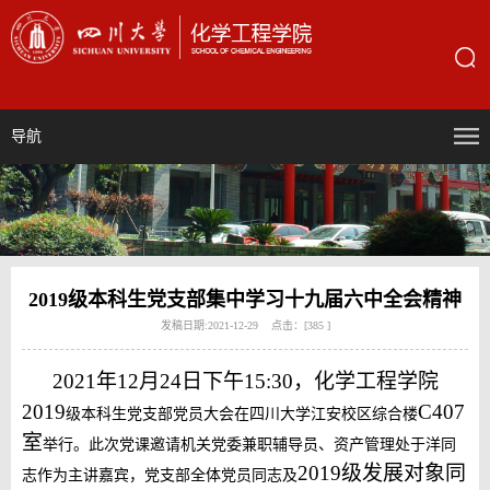
导航
2019级本科生党支部集中学习十九届六中全会精神
发稿日期:2021-12-29 点击：[
385
]
2021
年
12
月
24
日下午
15:30
，化学工程学院
2019
C
407
级本科生党支部党员大会在四川大学江安校区综合楼
室
举行。此次党课邀请机关党委兼职辅导员、资产管理处于洋同
2019级发展对象同
志作为主讲嘉宾，党支部全体党员同志及